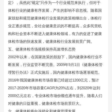
定》，虽然此“规定”只作为一个行业规范来执行，但对于
体检行业的健康有序发展，产生的影响不容忽视。随着国
家鼓励和规范健康体检行业发展的政策相继出台，体检行
业正逐步规范，全社会健康意识的不断提高，众多民营机
构和社会资本不断进入健康体检领域，有力的促进了健康
体检市场的快速发展，健康体检行业发展前景广阔。
五、健康体检市场规模保持高速增长态势
2002年以来，在国家政策的鼓励下，国内健康体检行业不
断发展，行业监管不断完善。2009年9月1日《健康体检管
理暂行办法》正式实施后，国内健康体检市场逐渐规范。
2016年我国健康体检市场容量已经超过1200亿元，预计
2017-2020年市场容量CAGR为20%左右，到2020年达到
2000亿元左右，专业体检市场份额也逐年提升。随着人们
对健康的日益重视，健康体检市场前景巨大。
六、健康体检将向连锁化和健康管理发展