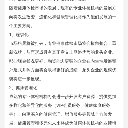
随着健康体检市场的发展，现有的专业体检机构的发展方
向将发生改变，连锁化和健康管理化将作为他们发展的一
个主要方向。
1、连锁化
市场格局将被打破，专业健康体检市场将会横向整合，重
新洗牌，从而形成具有真正意义上网络优势的龙头企业。
那些现金状况更好、融资能力更强的企业在内生性发展和
外延式并购方面将会取得更好的成绩，龙头企业的规模优
势将进一步显现。
2、健康管理化
成熟的专业体检机构将会进一步开发客户资源，提供更加
多样化和差异化的服务（VIP会员服务、健康家庭服务
等），向更深入的健康管理、增值服务等领域全方位发
展。健康管理和多元化未来将成为健康体检机构的业绩增